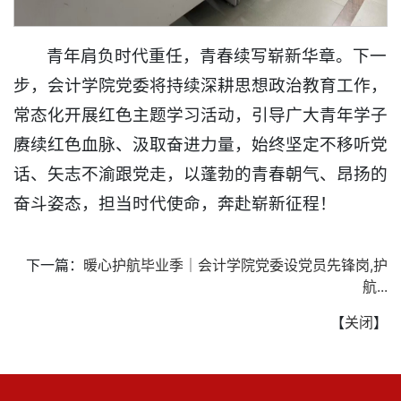
青年肩负时代重任，青春续写崭新华章。下一
步，会计学院党委将持续深耕思想政治教育工作，
常态化开展红色主题学习活动，引导广大青年学子
赓续红色血脉、汲取奋进力量，始终坚定不移听党
话、矢志不渝跟党走，以蓬勃的青春朝气、昂扬的
奋斗姿态，担当时代使命，奔赴崭新征程！
下一篇：
暖心护航毕业季｜会计学院党委设党员先锋岗,护
航...
【
关闭
】