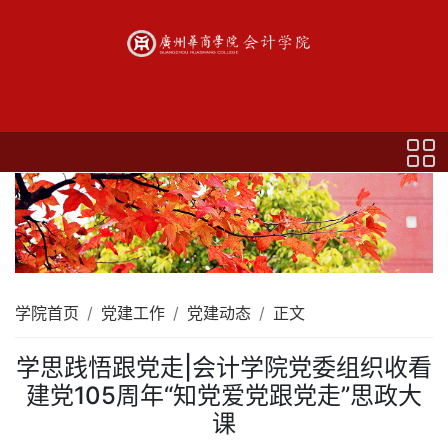
学院首页
党建工作
党建动态
正文
学思践悟跟党走|会计学院党委组织收看
建党105周年“知党爱党跟党走”思政大
课