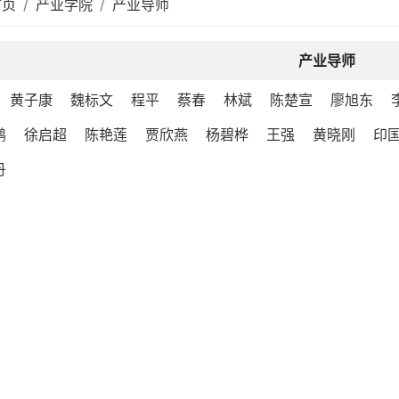
首页
产业学院
产业导师
产业导师
黄子康
魏标文
程平
蔡春
​林斌
陈楚宣
廖旭东
鹏
徐启超
陈艳莲
贾欣燕
杨碧桦
王强
黄晓刚
印
丹