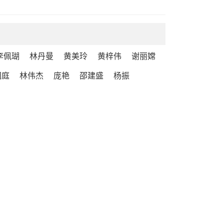
李佩瑚
林丹曼
黄美玲
黄梓伟
谢丽嫦
国庭
林伟杰
庞艳
邵建盛
杨振