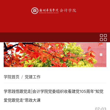
学院首页
党建工作
学思践悟跟党走|会计学院党委组织收看建党105周年“知党
爱党跟党走”思政大课
07-03